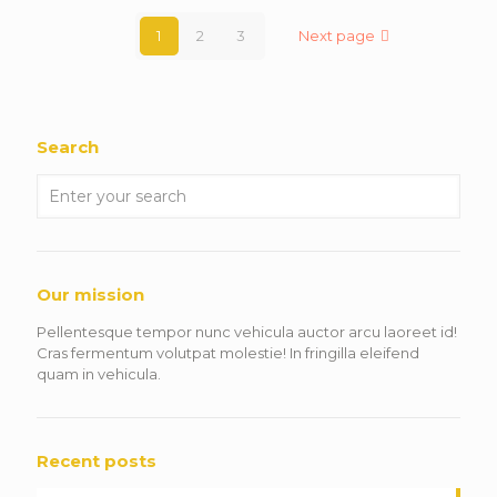
1
2
3
Next page
Search
Our mission
Pellentesque tempor nunc vehicula auctor arcu laoreet id!
Cras fermentum volutpat molestie! In fringilla eleifend
quam in vehicula.
Recent posts