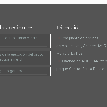
das recientes
Dirección
o sostenibilidad medios de
2da planta de oficinas
administrativas, Cooperativa 
Marcala, La Paz,
 de la ejecución del piloto
cción infantil
Oficinas de ADELSAR, fren
parque Central, Santa Rosa d
go en género