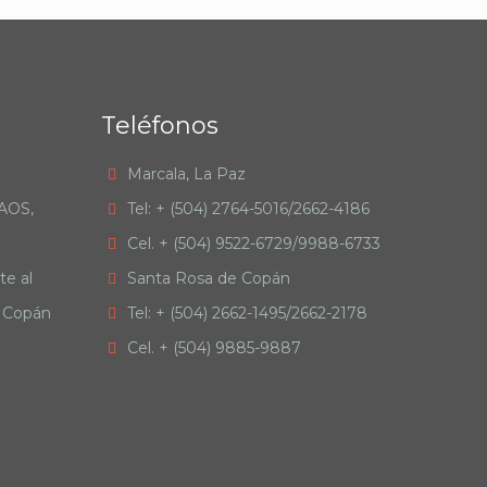
Teléfonos
Marcala, La Paz
RAOS,
Tel: + (504) 2764-5016/2662-4186
Cel. + (504) 9522-6729/9988-6733
te al
Santa Rosa de Copán
e Copán
Tel: + (504) 2662-1495/2662-2178
Cel. + (504) 9885-9887