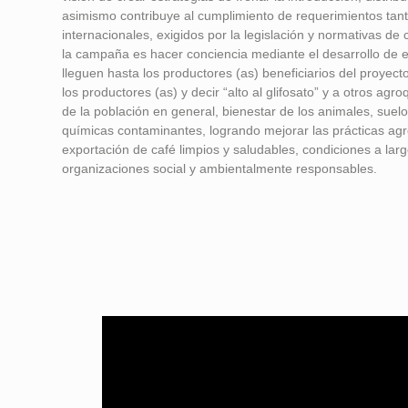
asimismo contribuye al cumplimiento de requerimientos tan
internacionales, exigidos por la legislación y normativas de c
la campaña es hacer conciencia mediante el desarrollo de e
lleguen hasta los productores (as) beneficiarios del proye
los productores (as) y decir “alto al glifosato” y a otros agr
de la población en general, bienestar de los animales, suelo
químicas contaminantes, logrando mejorar las prácticas agr
exportación de café limpios y saludables, condiciones a lar
organizaciones social y ambientalmente responsables.