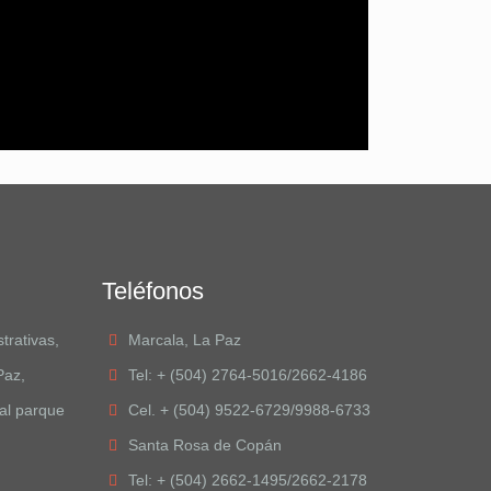
Teléfonos
trativas,
Marcala, La Paz
Paz,
Tel: + (504) 2764-5016/2662-4186
al parque
Cel. + (504) 9522-6729/9988-6733
Santa Rosa de Copán
Tel: + (504) 2662-1495/2662-2178