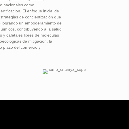
to nacionales como
ertificación. El enfoque inicial de
strategias de concientización que
cto logrando un empoderamiento de
oquímicos, contribuyendo a la salud
s y cafetales libres de moléculas
oecológicas de mitigación, la
go plazo del comercio y