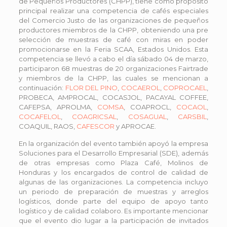
de Pequeños Productores (CHPP), tiene como propósito
principal realizar una competencia de cafés especiales
del Comercio Justo de las organizaciones de pequeños
productores miembros de la CHPP, obteniendo una pre
selección de muestras de café con miras en poder
promocionarse en la Feria SCAA, Estados Unidos. Esta
competencia se llevó a cabo el día sábado 04 de marzo,
participaron 68 muestras de 20 organizaciones Fairtrade
y miembros de la CHPP, las cuales se mencionan a
continuación:
FLOR DEL PINO
,
COCAEROL
,
COPROCAEL
,
PROBECA, AMPROCAL, COCASJOL, PACAYAL COFFEE,
CAFEPSA, APROLMA,
COMSA
, COAPROCL,
COCAOL
,
COCAFELOL
,
COAGRICSAL
,
COSAGUAL
,
CARSBIL
,
COAQUIL, RAOS,
CAFESCOR
y APROCAE.
En la organización del evento también apoyó la empresa
Soluciones para el Desarrollo Empresarial (SDE), además
de otras empresas como Plaza Café, Molinos de
Honduras y los encargados de control de calidad de
algunas de las organizaciones. La competencia incluyo
un periodo de preparación de muestras y arreglos
logísticos, donde parte del equipo de apoyo tanto
logístico y de calidad colaboro. Es importante mencionar
que el evento dio lugar a la participación de invitados