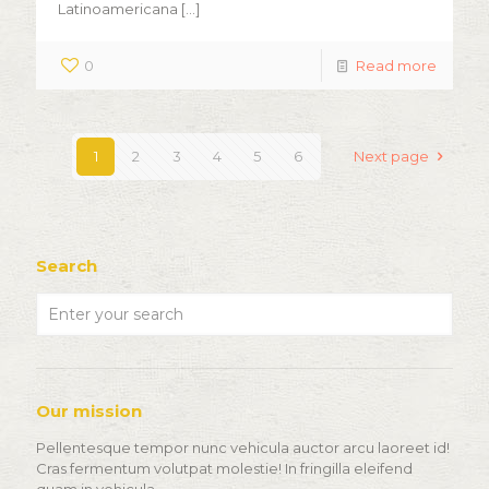
Latinoamericana
[…]
0
Read more
1
2
3
4
5
6
Next page
Search
Our mission
Pellentesque tempor nunc vehicula auctor arcu laoreet id!
Cras fermentum volutpat molestie! In fringilla eleifend