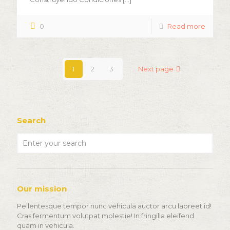
0
Read more
1
2
3
Next page
Search
Our mission
Pellentesque tempor nunc vehicula auctor arcu laoreet id!
Cras fermentum volutpat molestie! In fringilla eleifend
quam in vehicula.