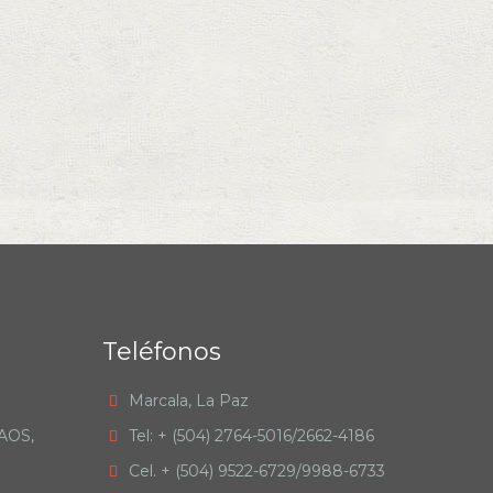
Teléfonos
Marcala, La Paz
RAOS,
Tel: + (504) 2764-5016/2662-4186
Cel. + (504) 9522-6729/9988-6733