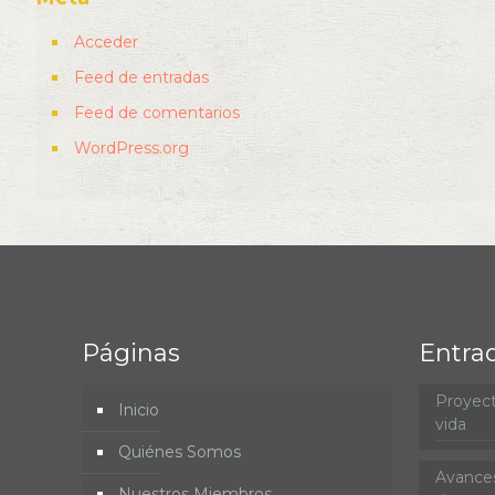
Acceder
Feed de entradas
Feed de comentarios
WordPress.org
Páginas
Entra
Proyect
Inicio
vida
Quiénes Somos
Avances
Nuestros Miembros