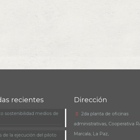
das recientes
Dirección
o sostenibilidad medios de
2da planta de oficinas
administrativas, Cooperativa 
Marcala, La Paz,
 de la ejecución del piloto