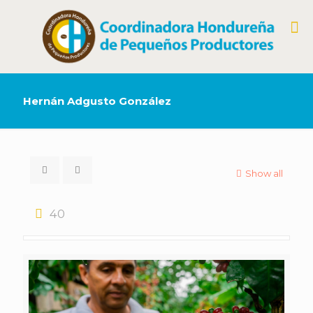
Hernán Adgusto González
Show all
40