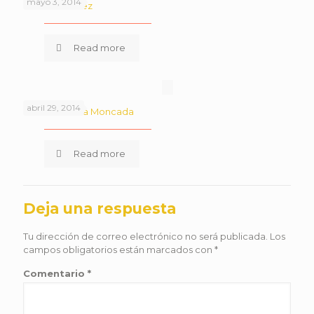
mayo 3, 2014
Daniel Ramirez
Read more
abril 29, 2014
Diana Rosinda Moncada
Read more
Deja una respuesta
Tu dirección de correo electrónico no será publicada.
Los
campos obligatorios están marcados con
*
Comentario
*