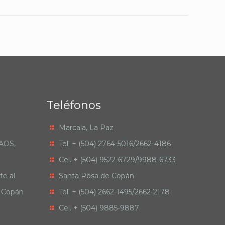
Teléfonos
Marcala, La Paz
RAOS,
Tel: + (504) 2764-5016/2662-4186
Cel. + (504) 9522-6729/9988-6733
te al
Santa Rosa de Copán
e Copán
Tel: + (504) 2662-1495/2662-2178
Cel. + (504) 9885-9887