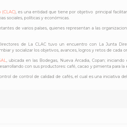
o (CLAC)
, es una entidad que tiene por objetivo principal facilit
as sociales, políticas y económicas.
ntantes de varios países, quienes representan a las organizac
 Directores de La CLAC tuvo un encuentro con La Junta Dir
iar y socializar los objetivos, avances, logros y retos de cada o
SAL
, ubicada en las Bodegas, Nueva Arcadia, Copan; iniciando c
desarrollando con sus productores: café, cacao y pimienta para la 
ntrol de control de calidad de cafés, el cual es una iniciativa de