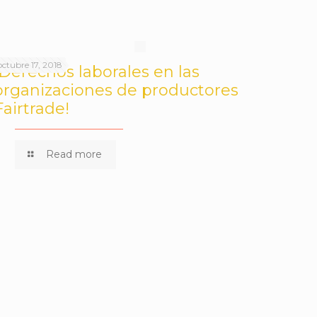
octubre 17, 2018
¡Derechos laborales en las
organizaciones de productores
Fairtrade!
Read more