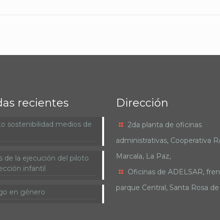
das recientes
Dirección
o sostenibilidad medios de
2da planta de oficinas
administrativas, Cooperativa 
Marcala, La Paz,
 de la ejecución del piloto
cción infantil
Oficinas de ADELSAR, fren
parque Central, Santa Rosa d
go en género