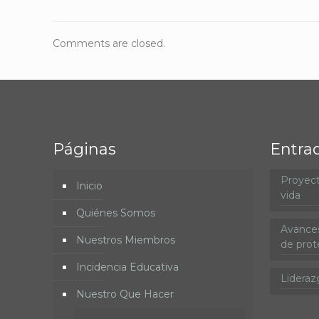
Comments are closed.
Páginas
Entra
Proyect
Inicio
vida
Quiénes Somos
Avances
Nuestros Miembros
de prote
Incidencia Educativa
Lideraz
Nuestro Que Hacer