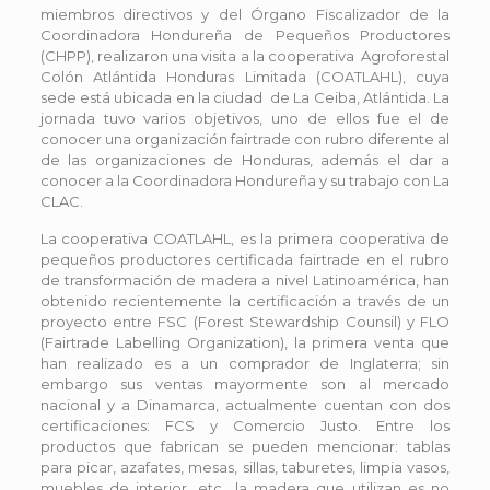
miembros directivos y del Órgano Fiscalizador de la
Coordinadora Hondureña de Pequeños Productores
(CHPP), realizaron una visita a la cooperativa Agroforestal
Colón Atlántida Honduras Limitada (COATLAHL), cuya
sede está ubicada en la ciudad de La Ceiba, Atlántida. La
jornada tuvo varios objetivos, uno de ellos fue el de
conocer una organización fairtrade con rubro diferente al
de las organizaciones de Honduras, además el dar a
conocer a la Coordinadora Hondureña y su trabajo con La
CLAC.
La cooperativa COATLAHL, es la primera cooperativa de
pequeños productores certificada fairtrade en el rubro
de transformación de madera a nivel Latinoamérica, han
obtenido recientemente la certificación a través de un
proyecto entre FSC (Forest Stewardship Counsil) y FLO
(Fairtrade Labelling Organization), la primera venta que
han realizado es a un comprador de Inglaterra; sin
embargo sus ventas mayormente son al mercado
nacional y a Dinamarca, actualmente cuentan con dos
certificaciones: FCS y Comercio Justo. Entre los
productos que fabrican se pueden mencionar: tablas
para picar, azafates, mesas, sillas, taburetes, limpia vasos,
muebles de interior, etc., la madera que utilizan es no