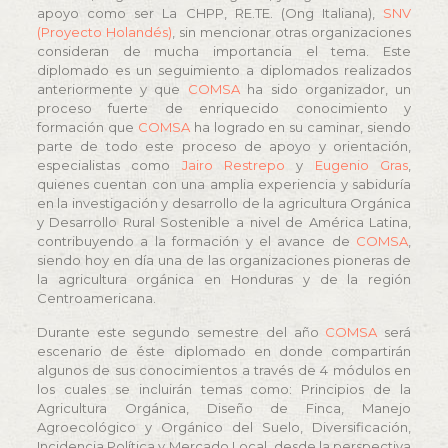
apoyo como ser La CHPP, RE.TE. (Ong Italiana),
SNV
(Proyecto Holandés)
, sin mencionar otras organizaciones
consideran de mucha importancia el tema. Este
diplomado es un seguimiento a diplomados realizados
anteriormente y que
COMSA
ha sido organizador, un
proceso fuerte de enriquecido conocimiento y
formación que
COMSA
ha logrado en su caminar, siendo
parte de todo este proceso de apoyo y orientación,
especialistas como
Jairo Restrepo
y
Eugenio Gras
,
quienes cuentan con una amplia experiencia y sabiduría
en la investigación y desarrollo de la agricultura Orgánica
y Desarrollo Rural Sostenible a nivel de América Latina,
contribuyendo a la formación y el avance de
COMSA
,
siendo hoy en día una de las organizaciones pioneras de
la agricultura orgánica en Honduras y de la región
Centroamericana.
Durante este segundo semestre del año
COMSA
será
escenario de éste diplomado en donde compartirán
algunos de sus conocimientos a través de 4 módulos en
los cuales se incluirán temas como: Principios de la
Agricultura Orgánica, Diseño de Finca, Manejo
Agroecológico y Orgánico del Suelo, Diversificación,
Incidencia Política y Mercado Local, desde la perspectiva