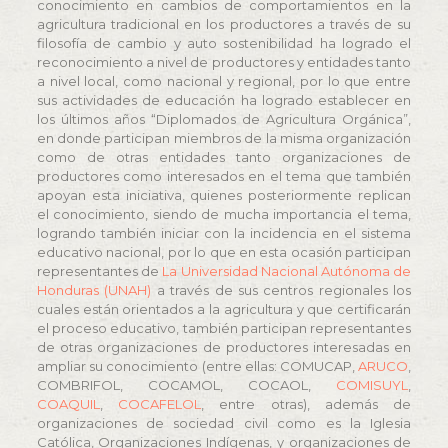
conocimiento en cambios de comportamientos en la
agricultura tradicional en los productores a través de su
filosofía de cambio y auto sostenibilidad ha logrado el
reconocimiento a nivel de productores y entidades tanto
a nivel local, como nacional y regional, por lo que entre
sus actividades de educación ha logrado establecer en
los últimos años “Diplomados de Agricultura Orgánica”,
en donde participan miembros de la misma organización
como de otras entidades tanto organizaciones de
productores como interesados en el tema que también
apoyan esta iniciativa, quienes posteriormente replican
el conocimiento, siendo de mucha importancia el tema,
logrando también iniciar con la incidencia en el sistema
educativo nacional, por lo que en esta ocasión participan
representantes de
La Universidad Nacional Autónoma de
Honduras (UNAH)
a través de sus centros regionales los
cuales están orientados a la agricultura y que certificarán
el proceso educativo, también participan representantes
de otras organizaciones de productores interesadas en
ampliar su conocimiento (entre ellas: COMUCAP,
ARUCO
,
COMBRIFOL, COCAMOL, COCAOL,
COMISUYL
,
COAQUIL
,
COCAFELOL
, entre otras), además de
organizaciones de sociedad civil como es la Iglesia
Católica, Organizaciones Indígenas, y organizaciones de