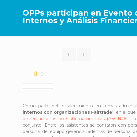
OPPs participan en Evento d
Internos y Análisis Financie
0
Como parte del fortalecimiento en temas administr
internos con organizaciones Fairtrade”
en el que
de Organismos no Gubernamentales (ASONOG)
, c
conjunto. Entre los asistentes se contaron con per
personal del equipo gerencial, además de personal