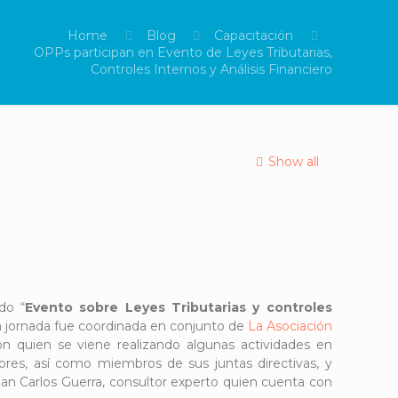
Home
Blog
Capacitación
OPPs participan en Evento de Leyes Tributarias,
Controles Internos y Análisis Financiero
Show all
do “
Evento sobre Leyes Tributarias y controles
La jornada fue coordinada en conjunto de
La Asociación
 quien se viene realizando algunas actividades en
ores, así como miembros de sus juntas directivas, y
 Juan Carlos Guerra, consultor experto quien cuenta con