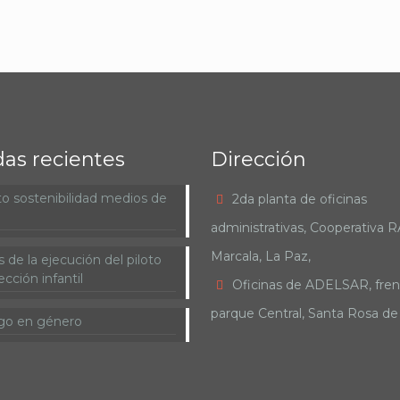
das recientes
Dirección
o sostenibilidad medios de
2da planta de oficinas
administrativas, Cooperativa 
Marcala, La Paz,
 de la ejecución del piloto
cción infantil
Oficinas de ADELSAR, fren
parque Central, Santa Rosa d
go en género