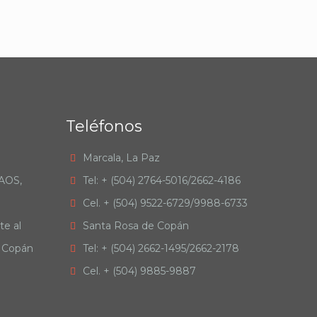
Teléfonos
Marcala, La Paz
RAOS,
Tel: + (504) 2764-5016/2662-4186
Cel. + (504) 9522-6729/9988-6733
te al
Santa Rosa de Copán
e Copán
Tel: + (504) 2662-1495/2662-2178
Cel. + (504) 9885-9887