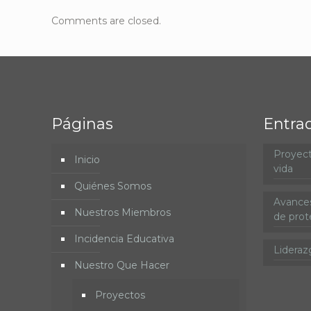
Comments are closed.
Páginas
Entra
Proyect
Inicio
vida
Quiénes Somos
Avances
Nuestros Miembros
de prote
Incidencia Educativa
Lideraz
Nuestro Que Hacer
Proyectos