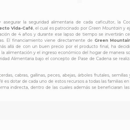
y asegurar la seguridad alimentaria de cada caficultor, la Co
ecto Vida-Café
, el cual es patrocinado por
Green Mountain
y e
ación de 4 años y durante ese lapso de tiempo se invertirán c
stas. El financiamiento viene directamente de
Green Mountai
allá de con un buen precio por el producto final, ha decidi
 la alimentación y el ingreso económico del hogar de manera sos
ridad Alimentaria bajo el concepto de Pase de Cadena se realiza
erdas, cabras, gallinas, peces, abejas, árboles frutales, semilla
fé es dotar de cada uno de estos recursos a todas las familias e
 forma indirecta, dentro de las cuales además se beneficiaran 