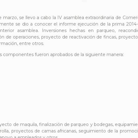
e marzo, se llevo a cabo la IV asamblea extraordinaria de Comer
lmente se dio a conocer el informe ejecución de la prima 2014
terior asamblea. Inversiones hechas en parqueo, reacondici
ión de operaciones, proyecto de reactivación de fincas, proyecto
ormación, entre otros.
tes componentes fueron aprobados de la siguiente manera:
royecto de maquila, finalización de parqueo y bodegas, equipamie
 rolla, proyectos de camas africanas, seguimiento de la promoc
 apoyo a empleados y otros.