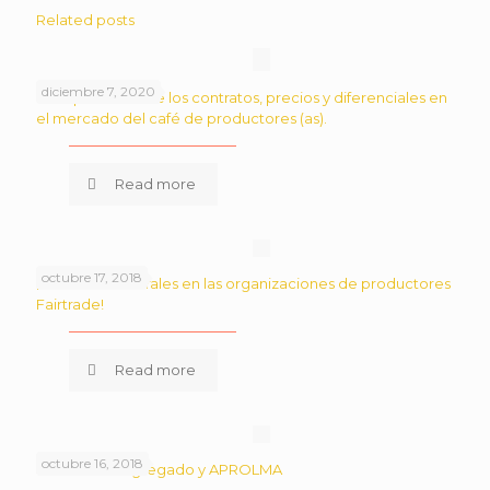
Related posts
diciembre 7, 2020
La importancia de los contratos, precios y diferenciales en
el mercado del café de productores (as).
Read more
octubre 17, 2018
¡Derechos laborales en las organizaciones de productores
Fairtrade!
Read more
octubre 16, 2018
Sobre valor agregado y APROLMA